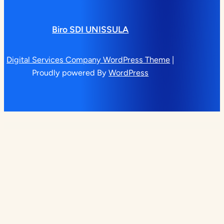
Biro SDI UNISSULA
Digital Services Company WordPress Theme
|
Proudly powered By
WordPress
WordPress Studio
Visva – Architecture WordPress Theme
Vitae – CV Resume Elementor Template Kit
Vitameals – Fruits & Vegetables Store Elementor Template Kit
VitaSana – Pharmacy & Medical Store WordPress Theme
VitaSana – Pharmacy & Medical Store WordPress Theme
Vitech – Technology & IT Solution Elementor Template Kit
Vitepos Pro
Vitic – Tools WooCommerce WordPress Theme
Vitpro –
Herbal Health Elementor Template kit
Vivo – Health & Medical WordPress Theme