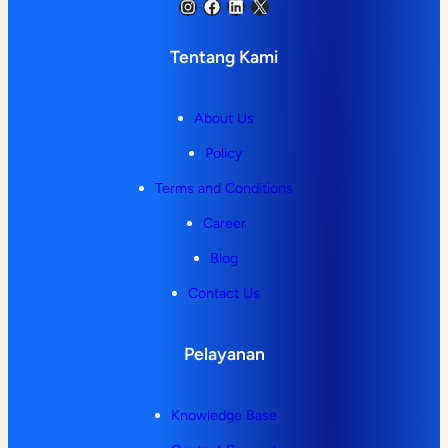
Instagram
Facebook
LinkedIn
X
Tentang Kami
About Us
Policy
Terms and Conditions
Career
Blog
Contact Us
Pelayanan
Knowledge Base