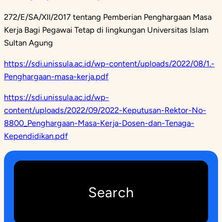
272/E/SA/XII/2017 tentang Pemberian Penghargaan Masa
Kerja Bagi Pegawai Tetap di lingkungan Universitas Islam
Sultan Agung
https://sdi.unissula.ac.id/wp-content/uploads/2022/08/1.-
Penghargaan-masa-kerja.pdf
https://sdi.unissula.ac.id/wp-
content/uploads/2022/09/2022-Keputusan-Rektor-No-
8800_Penghargaan-Masa-Kerja-Dosen-dan-Tenaga-
Kependidikan.pdf
Search