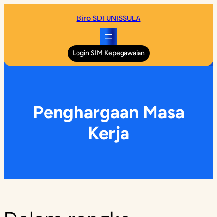
Skip
Biro SDI UNISSULA
to
content
Login SIM Kepegawaian
Penghargaan Masa
Kerja