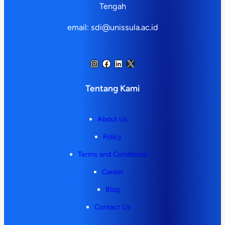
Tengah
email: sdi@unissula.ac.id
Instagram
Facebook
LinkedIn
X
Tentang Kami
About Us
Policy
Terms and Conditions
Career
Blog
Contact Us