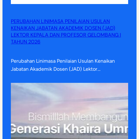
PERUBAHAN LINIMASA PENILAIAN USULAN
KENAIKAN JABATAN AKADEMIK DOSEN (JAD)
LEKTOR KEPALA DAN PROFESOR GELOMBANG I
TAHUN 2026
Perubahan Linimasa Penilaian Usulan Kenaikan
Jabatan Akademik Dosen (JAD) Lektor…