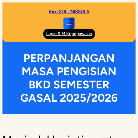
Skip
Biro SDI UNISSULA
to
content
Login SIM Kepegawaian
PERPANJANGAN
MASA PENGISIAN
BKD SEMESTER
GASAL 2025/2026