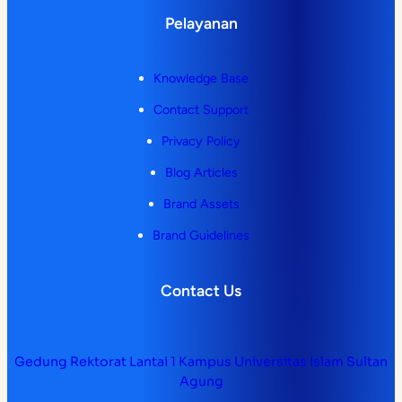
Pelayanan
Knowledge Base
Contact Support
Privacy Policy
Blog Articles
Brand Assets
Brand Guidelines
Contact Us
Gedung Rektorat Lantai 1 Kampus Universitas Islam Sultan
Agung