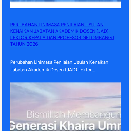
PERUBAHAN LINIMASA PENILAIAN USULAN
KENAIKAN JABATAN AKADEMIK DOSEN (JAD)
LEKTOR KEPALA DAN PROFESOR GELOMBANG I
TAHUN 2026
Perubahan Linimasa Penilaian Usulan Kenaikan
Jabatan Akademik Dosen (JAD) Lektor…