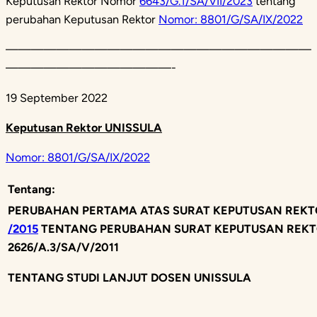
Keputusan Rektor Nomor
6643/G.1/SA/VII/2023
tentang
perubahan Keputusan Rektor
Nomor: 8801/G/SA/IX/2022
————————————————————————
—————————————-
19 September 2022
Keputusan Rektor UNISSULA
Nomor: 8801/G/SA/IX/2022
Tentang
:
P
ERUBAHAN
PERTAMA ATAS SURAT KEPUTUSAN REK
/2015
TENTANG PERUBAHAN
SURAT KEPUTUSAN
R
EK
2
626/A.
3/SA/
V/2
0
11
TENTANG
STUDI LANJUT DOSEN UNISSULA