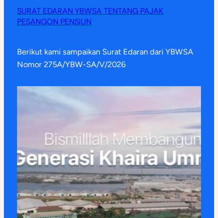
SURAT EDARAN YBWSA TENTANG PAJAK
PESANGON PENSIUN
Berikut kami sampaikan Surat Edaran dari YBWSA
Nomor 275A/YBW-SA/V/2026