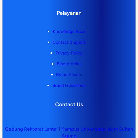
Pelayanan
Knowledge Base
Contact Support
Privacy Policy
Blog Articles
Brand Assets
Brand Guidelines
Contact Us
Gedung Rektorat Lantai 1 Kampus Universitas Islam Sultan
Agung