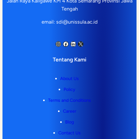
Jalan Raya Kaligawe KM 4 Kota Semarang Provinsi Jawa
Tengah
email: sdi@unissula.ac.id
Instagram
Facebook
LinkedIn
X
Tentang Kami
About Us
Policy
Terms and Conditions
Career
Blog
Contact Us