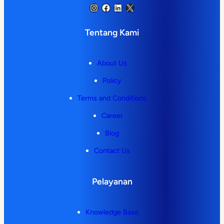
Instagram
Facebook
LinkedIn
X
Tentang Kami
About Us
Policy
Terms and Conditions
Career
Blog
Contact Us
Pelayanan
Knowledge Base