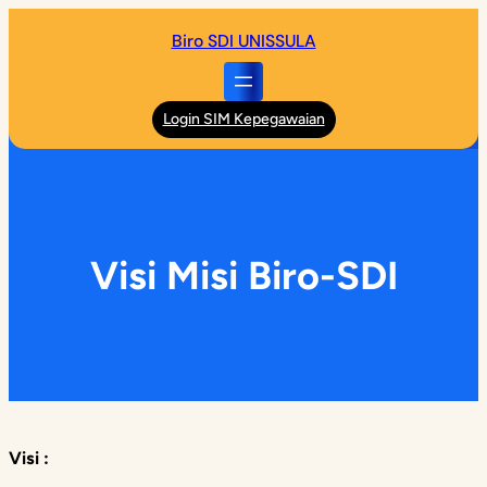
Skip
Biro SDI UNISSULA
to
content
Login SIM Kepegawaian
Visi Misi Biro-SDI
Visi :